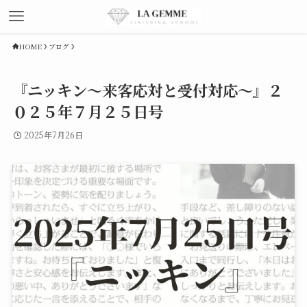
HOME
ブログ
『ニッキン～来客応対と受付対応～』２
０２５年７月２５日号
2025年7月26日